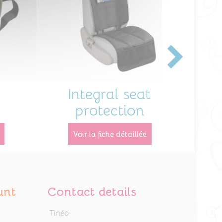
g
Integral seat
Ca
protection
voir la fiche détaillée
unt
Contact details
Tinéo