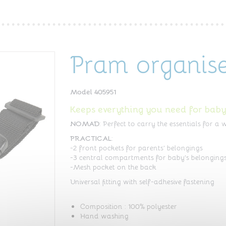
Pram organis
Model
405951
Keeps everything you need for baby
NOMAD
: Perfect to carry the essentials for a 
PRACTICAL
:
-2 front pockets for parents’ belongings
-3 central compartments for baby’s belonging
-Mesh pocket on the back
Universal fitting with self-adhesive fastening
Composition : 100% polyester
Hand washing