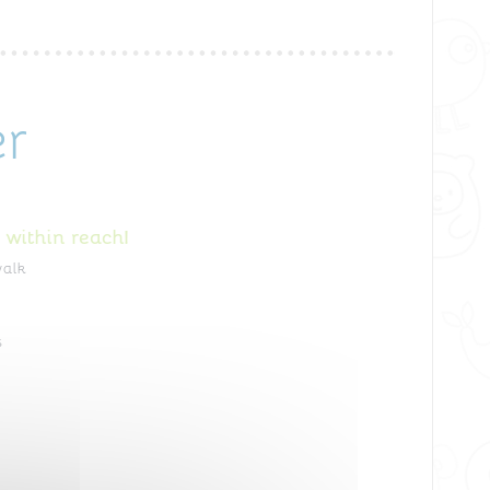
er
 within reach!
walk
s