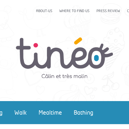
ABOUT-US
WHERE TO FIND US
PRESS REVIEW
g
Walk
Mealtime
Bathing