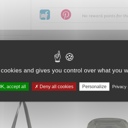
No reward points for thi
 cookies and gives you control over what you w
same category:
K, accept all
Deny all cookies
Personalize
Privacy 